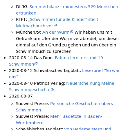
DLRG:
Sommerbilanz - mindestens 329 Menschen
ertrunken
RTF1:
„Schwimmen für alle Kinder" stellt
Mutmachbuch vor
München.tv:
An der Würm
Wir haben uns mit
Getränk am Ufer der Würm verabredet, um dieser
einmal auf den Grund zu gehen und um über ein
Schwimmbuch zu sprechen.
2020-08-14 Das Ding:
Fatima lernt erst mit 19
Schwimmen
2020-08-12 Schwäbisches Tagblatt:
Leserbrief "So war
das"
2020-08-10 Patmos Verlag:
Neuerscheinung Meine
Schwimmgeschichte
2020-08-07
Südwest Presse:
Persönliche Geschichten übers
Schwimmen
Südwest Presse:
Mehr Badetote in Baden-
Württemberg
Schwäbisches Tagblatt:
Von Bademeistern und