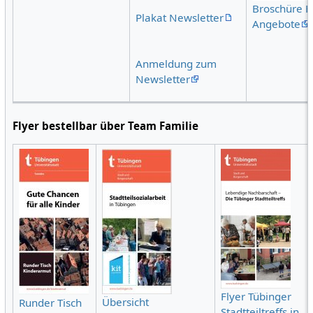
Broschüre H
Plakat Newsletter
Angebote
Anmeldung zum
Newsletter
Flyer bestellbar über Team Familie
Flyer Tübinger
Übersicht
Runder Tisch
Stadtteiltreffs in