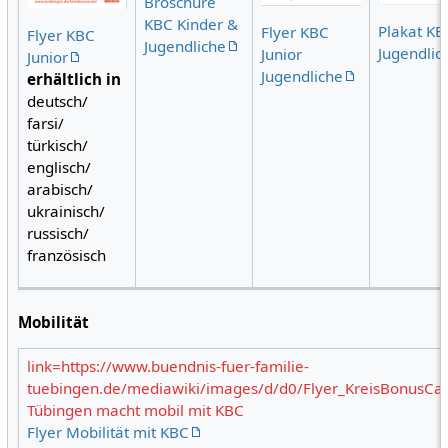
Broschüre
KBC Kinder &
Plakat KB
Flyer KBC
Flyer KBC
Jugendliche
Jugendlic
Junior
Junior
Jugendliche
erhältlich in
deutsch/
farsi/
türkisch/
englisch/
arabisch/
ukrainisch/
russisch/
französisch
Mobilität
link=https://www.buendnis-fuer-familie-
tuebingen.de/mediawiki/images/d/d0/Flyer_KreisBonus
Tübingen macht mobil mit KBC
Flyer Mobilität mit KBC