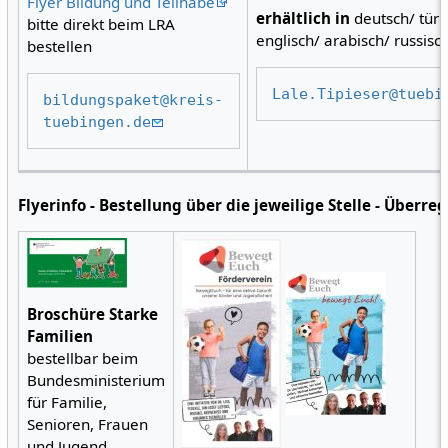
Flyer Bildung und Teilhabe
erhältlich in
deutsch/ türk
bitte direkt beim LRA
englisch/ arabisch/ russisc
bestellen
Lale.Tipieser@tuebi
bildungspaket@kreis-
tuebingen.de
Flyerinfo - Bestellung über die jeweilige Stelle - Überre
Broschüre Starke
Familien
bestellbar beim
Bundesministerium
für Familie,
Senioren, Frauen
und Jugend