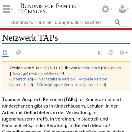
Bündnis für Familie
Tübingen.
Netzwerk TAPs
Version vom 5. Mai 2025, 11:13 Uhr von
Kerstin Koch
(
Diskussion
|
Beiträge
)
(
→‎Materialübersicht
)
(
Unterschied
)
← Nächstältere Version
|
Aktuelle Version
(
Unterschied
) |
Nächstjüngere Version →
(
Unterschied
)
T
übinger
A
nsprech
P
ersonen (
TAP
s) für Kinderarmut und
Kinderchancen gibt es in Kinderhäusern, Schulen, in der
Arbeit mit Geflüchteten, in der Verwaltung, in
Jugendhäusern/-treffs, in Vereinen, in Stadtteil-und
Familientreffs, in der Beratung, im Bereich Medizin/
Gesundheitswesen, Religionsgemeinschaften und in vielen