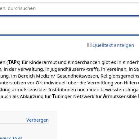
s
Quelltext anzeigen
en (
TAP
s) für Kinderarmut und Kinderchancen gibt es in Kinderh
, in der Verwaltung, in Jugendhäusern/-treffs, in Vereinen, in St
ratung, im Bereich Medizin/ Gesundheitswesen, Religionsgemeins
nterstützen vor Ort individuell über die Vermittlung von Hilfen
icklung armutssensibler Institutionen und einen bewussten Um
auch als Abkürzung für
T
übinger Netzwerk für
A
rmutssensible
zwerk TAPs