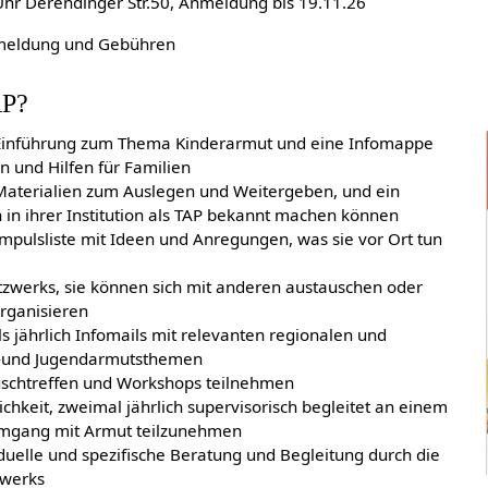
 Uhr Derendinger Str.50, Anmeldung bis 19.11.26
nmeldung und Gebühren
AP?
inführung zum Thema Kinderarmut und eine Infomappe
n und Hilfen für Familien
terialien zum Auslegen und Weitergeben, und ein
h in ihrer Institution als TAP bekannt machen können
pulsliste mit Ideen und Anregungen, was sie vor Ort tun
etzwerks, sie können sich mit anderen austauschen oder
rganisieren
 jährlich Infomails mit relevanten regionalen und
r-und Jugendarmutsthemen
schtreffen und Workshops teilnehmen
chkeit, zweimal jährlich supervisorisch begleitet an einem
mgang mit Armut teilzunehmen
uelle und spezifische Beratung und Begleitung durch die
zwerks