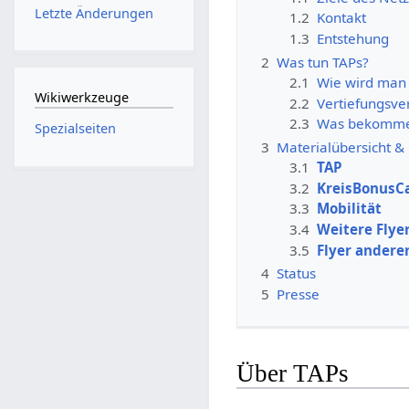
Letzte Änderungen
1.2
Kontakt
1.3
Entstehung
2
Was tun TAPs?
2.1
Wie wird man
Wikiwerkzeuge
2.2
Vertiefungsve
2.3
Was bekomme
Spezialseiten
3
Materialübersicht & 
3.1
TAP
3.2
KreisBonusCa
3.3
Mobilität
3.4
Weitere Flye
3.5
Flyer anderer
4
Status
5
Presse
Über TAPs