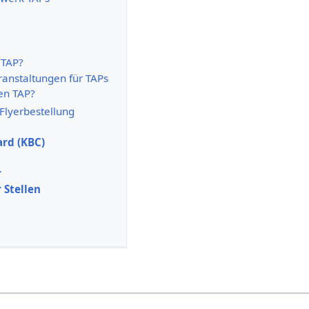
 TAP?
ranstaltungen für TAPs
n TAP?
Flyerbestellung
rd (KBC)
r
 Stellen