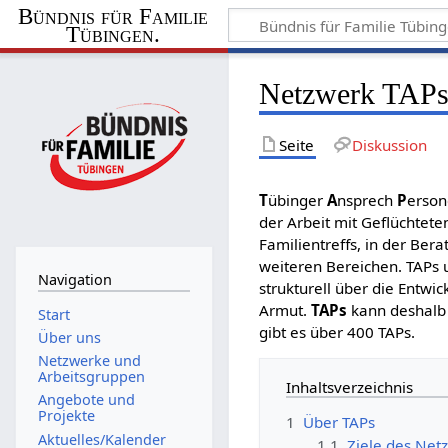
Bündnis für Familie
Tübingen.
Netzwerk TAP
Seite
Diskussion
T
übinger
A
nsprech
P
erson
der Arbeit mit Geflüchteten
Familientreffs, in der Be
weiteren Bereichen. TAPs u
Navigation
strukturell über die Entw
Armut.
TAPs
kann deshalb 
Start
gibt es über 400 TAPs.
Über uns
Netzwerke und
Arbeitsgruppen
Inhaltsverzeichnis
Angebote und
Projekte
1
Über TAPs
Aktuelles/Kalender
1.1
Ziele des Net