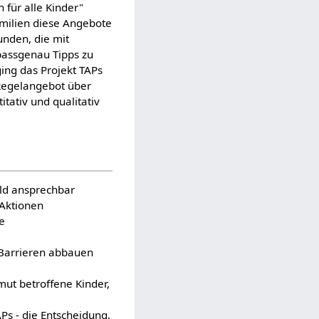
 für alle Kinder"
amilien diese Angebote
unden, die mit
 passgenau Tipps zu
ing das Projekt TAPs
 Regelangebot über
itativ und qualitativ
eld ansprechbar
 Aktionen
e
 Barrieren abbauen
ut betroffene Kinder,
APs - die Entscheidung,