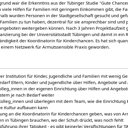
grund war die Erkenntnis aus der Tübinger Studie "Gute Chancen
n viele Hilfen für Familien mit geringem Einkommen gibt, die F
shalb wurden Personen in der Stadtgesellschaft gesucht und gef
Familien zu tun haben, dezentral für sie ansprechbar sind und
angeboten weitergeben können. Nach 3 Jahren Projektlaufzeit g
nanzierung bei der Universitätsstadt Tübingen und damit in ein
ändigkeit der Koordinatorin für Kinderchancen. Es hat sich quant
zu einem Netzwerk für Armutssensible Praxis geworden.
er Institution für Kinder, Jugendliche und Familien mit wenig G
edarf Eltern, Kinder und Jugendliche über Hilfen, Angebote und
olleg_innen in der eigenen Einrichtung über Hilfen und Angebot
ystem je nach Bedarf weiter
Kolleg_innen und überlegen mit dem Team, wie die Einrichtung
le Kultur aufbauen kann
ng an die Koordinatorin für Kinderchancen geben, was von Arm
en in Tübingen brauchen, wo der Schuh drückt, was noch fehlt
sführung ihrer Tätigkeit - es gibt keinerlei Verpflichtungen für T