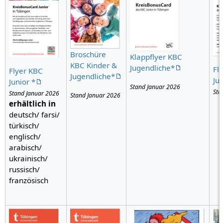
Broschüre
Klappflyer KBC
KBC Kinder &
Jugendliche*
Fl
Flyer KBC
Jugendliche*
Ju
Junior *
Stand Januar 2026
Sta
Stand Januar 2026
Stand Januar 2026
erhältlich in
deutsch/ farsi/
türkisch/
englisch/
arabisch/
ukrainisch/
russisch/
französisch