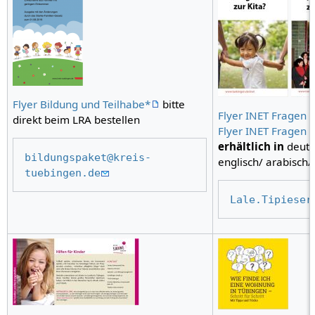
Flyer Bildung und Teilhabe*
bitte
Flyer INET Fragen z
direkt beim LRA bestellen
Flyer INET Fragen z
erhältlich in
deutsc
bildungspaket@kreis-
englisch/ arabisch/
tuebingen.de
Lale.Tipieser