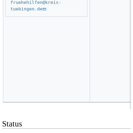
fruehehilfen@kreis-
tuebingen.de
Status