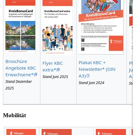
Broschüre
Plakat KBC +
Flyer KBC
Pl
Angebote KBC
Newsletter* (DIN
extra*
Ju
Erwachsene*
A3)
A3
Stand Juni 2025
Stand Dezember
Stand Juni 2024
Sta
2025
Mobilität