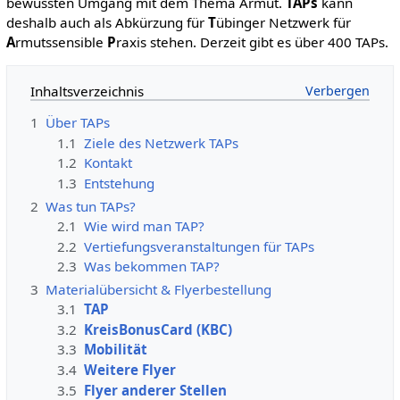
bewussten Umgang mit dem Thema Armut.
TAPs
kann
deshalb auch als Abkürzung für
T
übinger Netzwerk für
A
rmutssensible
P
raxis stehen. Derzeit gibt es über 400 TAPs.
Inhaltsverzeichnis
1
Über TAPs
1.1
Ziele des Netzwerk TAPs
1.2
Kontakt
1.3
Entstehung
2
Was tun TAPs?
2.1
Wie wird man TAP?
2.2
Vertiefungsveranstaltungen für TAPs
2.3
Was bekommen TAP?
3
Materialübersicht & Flyerbestellung
3.1
TAP
3.2
KreisBonusCard (KBC)
3.3
Mobilität
3.4
Weitere Flyer
3.5
Flyer anderer Stellen