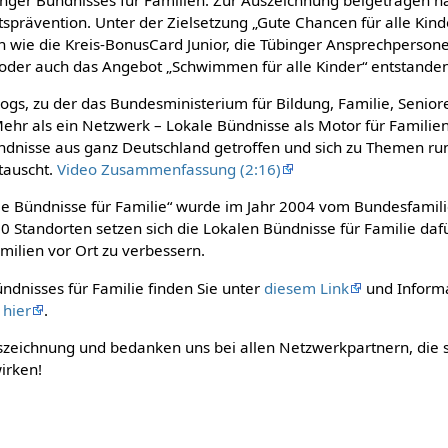
prävention. Unter der Zielsetzung „Gute Chancen für alle Kinde
n wie die Kreis-BonusCard Junior, die Tübinger Ansprechperson
oder auch das Angebot „Schwimmen für alle Kinder“ entstanden
ogs, zu der das Bundesministerium für Bildung, Familie, Senio
Mehr als ein Netzwerk – Lokale Bündnisse als Motor für Familien
ndnisse aus ganz Deutschland getroffen und sich zu Themen ru
tauscht.
Video Zusammenfassung (2:16)
ale Bündnisse für Familie“ wurde im Jahr 2004 vom Bundesfamil
 Standorten setzen sich die Lokalen Bündnisse für Familie dafü
milien vor Ort zu verbessern.
ündnisses für Familie finden Sie unter
diesem Link
und Informa
e
hier
.
uszeichnung und bedanken uns bei allen Netzwerkpartnern, die s
irken!