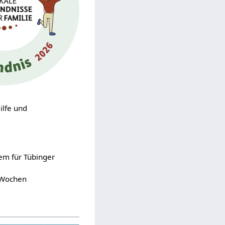
ilfe und
em für Tübinger
n Wochen