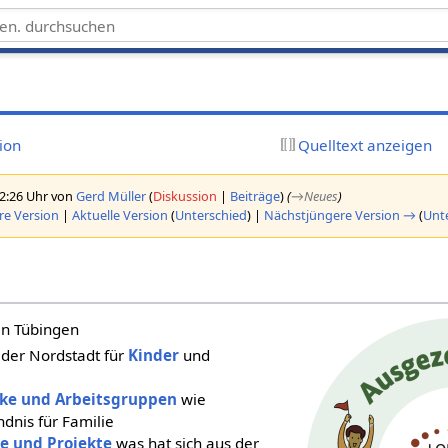
ion
Quelltext anzeigen
22:26 Uhr von
Gerd Müller
(
Diskussion
|
Beiträge
)
(
→‎Neues
)
re Version
|
Aktuelle Version
(
Unterschied
) |
Nächstjüngere Version →
(
Unt
in Tübingen
 der Nordstadt für
Kinder
und
ke und Arbeitsgruppen
wie
ndnis für Familie
e und Projekte
was hat sich aus der