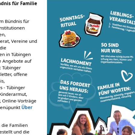
dnis für Familie
im Bündnis für
nstitutionen
en,
erat, Vereine und
 die
en in Tübingen
e Angebote auf
: Tübinger
etter, offene
is,
s - Tübinger
Kinderarmut,
, Online-Vorträge
 Menüpunkt
Über
n die Familien
estellt und die