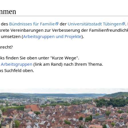
ommen
des
Bündnisses für Familie
der
Universitätsstadt Tübingen
.
krete Vereinbarungen zur Verbesserung der Familienfreundlichke
s umsetzen (
Arbeitsgruppen und Projekte
).
urecht?
nks finden Sie oben unter "Kurze Wege".
n
Arbeitsgruppen
(link am Rand) nach Ihrem Thema.
as Suchfeld oben.