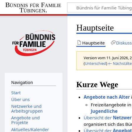
Bündnis für Familie
Tübingen.
Hauptseite
Hauptseite
Diskuss
Version vom 11. Juni 2026, 
(
Unterschied
)
← Nächstälte
Navigation
Kurze Wege
Start
Angebote nach Alter
Über uns
Freizeitangebote in
Netzwerke und
Arbeitsgruppen
Jugendliche
Übersicht der
Netzwer
Angebote und
Projekte
organisiert sich das Bü
Aktuelles/Kalender
Übersicht der
Angebot