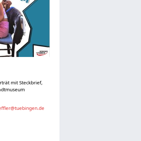
rät mit Steckbrief,
Stadtmuseum
oeffler@tuebingen.de