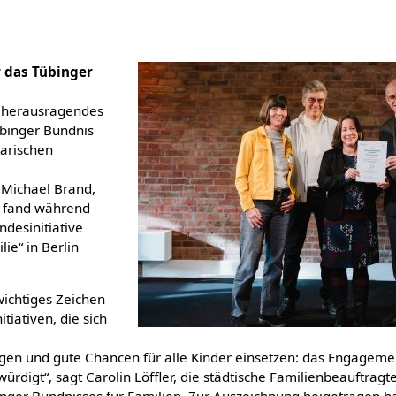
 das Tübinger
 herausragendes
binger Bündnis
tarischen
 Michael Brand,
g fand während
ndesinitiative
ie“ in Berlin
wichtiges Zeichen
itiativen, die sich
ngen und gute Chancen für alle Kinder einsetzen: das Engagemen
digt“, sagt Carolin Löffler, die städtische Familienbeauftragt
inger Bündnisses für Familien. Zur Auszeichnung beigetragen h