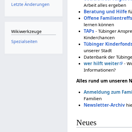
Letzte Änderungen
Arbeit alles ergeben
Beratung und Hilfe
fü
Offene Familientreff
lernen können
TAPs
- Tübinger Anspr
Wikiwerkzeuge
Kinderchancen
Spezialseiten
Tübinger Kinderfond
unserer Stadt
Datenbank der Tübing
wer hilft weiter
- Wo
Informationen?
Alles rund um unseren 
Anmeldung zum Famil
Familien
Newsletter-Archiv
hie
Neues